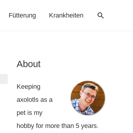
Suche
Fütterung
Krankheiten
About
Keeping
axolotls as a
pet is my
hobby for more than 5 years.